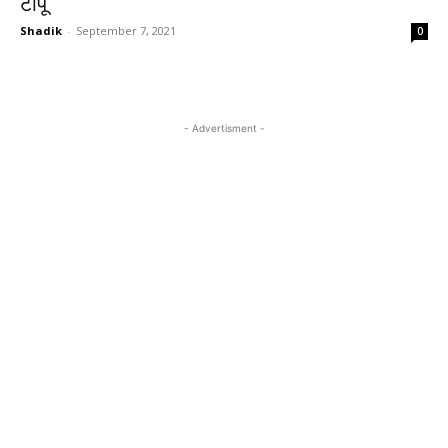
टापू
Shadik
-
September 7, 2021
0
- Advertisment -