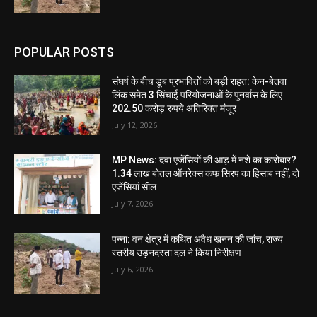
POPULAR POSTS
संघर्ष के बीच डूब प्रभावितों को बड़ी राहत: केन-बेतवा
लिंक समेत 3 सिंचाई परियोजनाओं के पुनर्वास के लिए
202.50 करोड़ रुपये अतिरिक्त मंजूर
July 12, 2026
MP News: दवा एजेंसियों की आड़ में नशे का कारोबार?
1.34 लाख बोतल ऑनरेक्स कफ सिरप का हिसाब नहीं, दो
एजेंसियां सील
July 7, 2026
पन्ना: वन क्षेत्र में कथित अवैध खनन की जांच, राज्य
स्तरीय उड़नदस्ता दल ने किया निरीक्षण
July 6, 2026