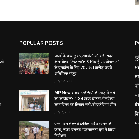
POPULAR POSTS
P
संघर्ष के बीच डूब प्रभावितों को बड़ी राहत:
बु
ाओं
केन-बेतवा लिंक समेत 3 सिंचाई परियोजनाओं
मध
के पुनर्वास के लिए 202.50 करोड़ रुपये
अतिरिक्त मंजूर
ता
July 12, 2026
फ
MP News: दवा एजेंसियों की आड़ में नशे
भ
का कारोबार? 1.34 लाख बोतल ऑनरेक्स
दे
ल
कफ सिरप का हिसाब नहीं, दो एजेंसियां सील
July 7, 2026
वि
म
पन्ना: वन क्षेत्र में कथित अवैध खनन की
ा
जांच, राज्य स्तरीय उड़नदस्ता दल ने किया
निरीक्षण