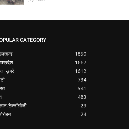
OPULAR CATEGORY
ंदेलखण्ड
1850
्यप्रदेश
1667
जा ख़बरें
1612
ोटो
734
ारत
541
श
483
ज्ञान-टेक्नॉलॉजी
29
नोरंजन
24