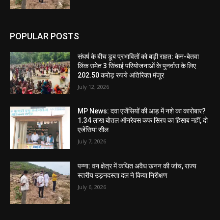
POPULAR POSTS
संघर्ष के बीच डूब प्रभावितों को बड़ी राहत: केन-बेतवा
लिंक समेत 3 सिंचाई परियोजनाओं के पुनर्वास के लिए
202.50 करोड़ रुपये अतिरिक्त मंजूर
July 12, 2026
MP News: दवा एजेंसियों की आड़ में नशे का कारोबार?
1.34 लाख बोतल ऑनरेक्स कफ सिरप का हिसाब नहीं, दो
एजेंसियां सील
July 7, 2026
पन्ना: वन क्षेत्र में कथित अवैध खनन की जांच, राज्य
स्तरीय उड़नदस्ता दल ने किया निरीक्षण
July 6, 2026