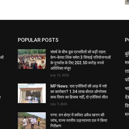
POPULAR POSTS
P
संघर्ष के बीच डूब प्रभावितों को बड़ी राहत:
बु
ाओं
केन-बेतवा लिंक समेत 3 सिंचाई परियोजनाओं
मध
के पुनर्वास के लिए 202.50 करोड़ रुपये
अतिरिक्त मंजूर
ता
July 12, 2026
फ
MP News: दवा एजेंसियों की आड़ में नशे
भ
का कारोबार? 1.34 लाख बोतल ऑनरेक्स
दे
ल
कफ सिरप का हिसाब नहीं, दो एजेंसियां सील
July 7, 2026
वि
म
पन्ना: वन क्षेत्र में कथित अवैध खनन की
ा
जांच, राज्य स्तरीय उड़नदस्ता दल ने किया
निरीक्षण