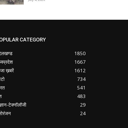
OPULAR CATEGORY
ंदेलखण्ड
1850
्यप्रदेश
1667
जा ख़बरें
1612
ोटो
734
ारत
541
श
483
ज्ञान-टेक्नॉलॉजी
29
नोरंजन
24