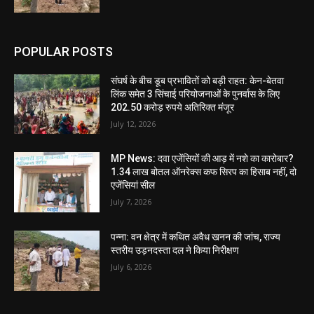
POPULAR POSTS
संघर्ष के बीच डूब प्रभावितों को बड़ी राहत: केन-बेतवा
लिंक समेत 3 सिंचाई परियोजनाओं के पुनर्वास के लिए
202.50 करोड़ रुपये अतिरिक्त मंजूर
July 12, 2026
MP News: दवा एजेंसियों की आड़ में नशे का कारोबार?
1.34 लाख बोतल ऑनरेक्स कफ सिरप का हिसाब नहीं, दो
एजेंसियां सील
July 7, 2026
पन्ना: वन क्षेत्र में कथित अवैध खनन की जांच, राज्य
स्तरीय उड़नदस्ता दल ने किया निरीक्षण
July 6, 2026