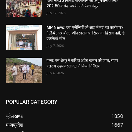
लिंक समेत 3 सिंचाई परियोजनाओं के पुनर्वास के लिए
202.50 करोड़ रुपये अतिरिक्त मंजूर
July 12, 2026
MP News: दवा एजेंसियों की आड़ में नशे का कारोबार?
1.34 लाख बोतल ऑनरेक्स कफ सिरप का हिसाब नहीं, दो
एजेंसियां सील
July 7, 2026
पन्ना: वन क्षेत्र में कथित अवैध खनन की जांच, राज्य
स्तरीय उड़नदस्ता दल ने किया निरीक्षण
July 6, 2026
POPULAR CATEGORY
बुंदेलखण्ड
1850
मध्यप्रदेश
1667