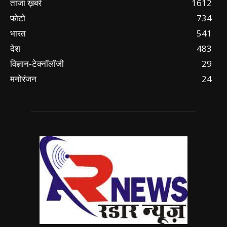
ताजा ख़बरें
1612
फोटो
734
भारत
541
देश
483
विज्ञान-टेक्नॉलॉजी
29
मनोरंजन
24