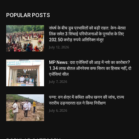
POPULAR POSTS
संघर्ष के बीच डूब प्रभावितों को बड़ी राहत: केन-बेतवा
लिंक समेत 3 सिंचाई परियोजनाओं के पुनर्वास के लिए
202.50 करोड़ रुपये अतिरिक्त मंजूर
July 12, 2026
MP News: दवा एजेंसियों की आड़ में नशे का कारोबार?
1.34 लाख बोतल ऑनरेक्स कफ सिरप का हिसाब नहीं, दो
एजेंसियां सील
July 7, 2026
पन्ना: वन क्षेत्र में कथित अवैध खनन की जांच, राज्य
स्तरीय उड़नदस्ता दल ने किया निरीक्षण
July 6, 2026