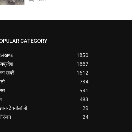
OPULAR CATEGORY
ंदेलखण्ड
1850
्यप्रदेश
1667
जा ख़बरें
1612
ोटो
734
ारत
541
श
483
ज्ञान-टेक्नॉलॉजी
29
नोरंजन
24