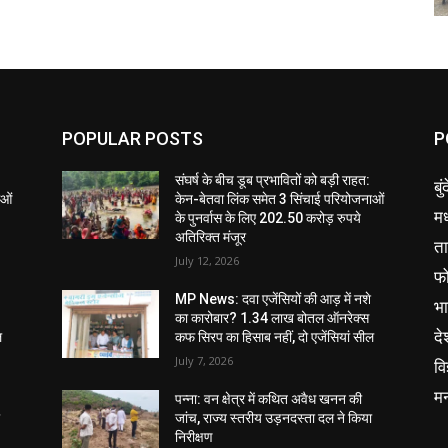
POPULAR POSTS
P
संघर्ष के बीच डूब प्रभावितों को बड़ी राहत:
बु
ाओं
केन-बेतवा लिंक समेत 3 सिंचाई परियोजनाओं
मध
के पुनर्वास के लिए 202.50 करोड़ रुपये
अतिरिक्त मंजूर
ता
July 12, 2026
फ
MP News: दवा एजेंसियों की आड़ में नशे
भ
का कारोबार? 1.34 लाख बोतल ऑनरेक्स
दे
ल
कफ सिरप का हिसाब नहीं, दो एजेंसियां सील
July 7, 2026
वि
म
पन्ना: वन क्षेत्र में कथित अवैध खनन की
ा
जांच, राज्य स्तरीय उड़नदस्ता दल ने किया
निरीक्षण