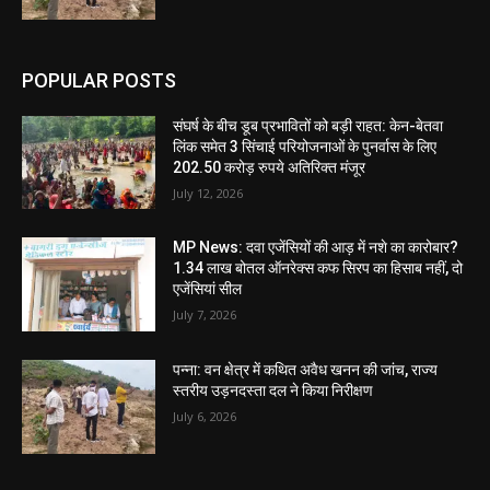
POPULAR POSTS
संघर्ष के बीच डूब प्रभावितों को बड़ी राहत: केन-बेतवा
लिंक समेत 3 सिंचाई परियोजनाओं के पुनर्वास के लिए
202.50 करोड़ रुपये अतिरिक्त मंजूर
July 12, 2026
MP News: दवा एजेंसियों की आड़ में नशे का कारोबार?
1.34 लाख बोतल ऑनरेक्स कफ सिरप का हिसाब नहीं, दो
एजेंसियां सील
July 7, 2026
पन्ना: वन क्षेत्र में कथित अवैध खनन की जांच, राज्य
स्तरीय उड़नदस्ता दल ने किया निरीक्षण
July 6, 2026