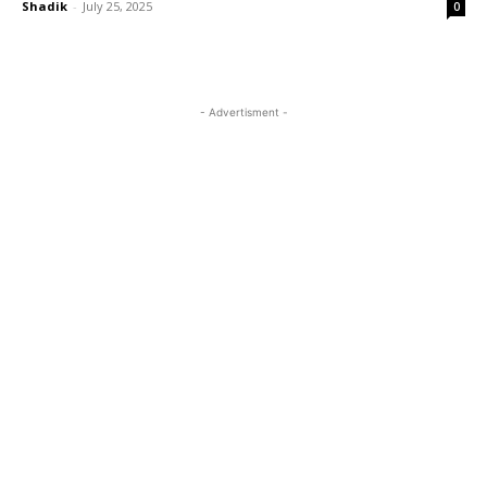
Shadik
-
July 25, 2025
0
- Advertisment -