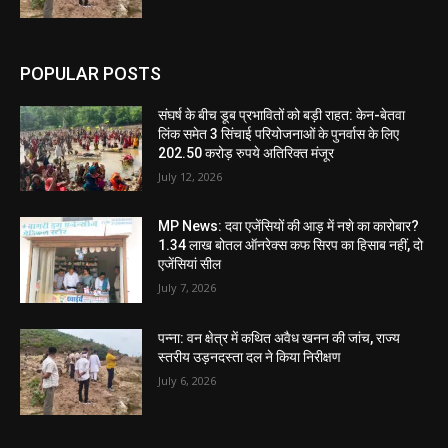
POPULAR POSTS
संघर्ष के बीच डूब प्रभावितों को बड़ी राहत: केन-बेतवा
लिंक समेत 3 सिंचाई परियोजनाओं के पुनर्वास के लिए
202.50 करोड़ रुपये अतिरिक्त मंजूर
July 12, 2026
MP News: दवा एजेंसियों की आड़ में नशे का कारोबार?
1.34 लाख बोतल ऑनरेक्स कफ सिरप का हिसाब नहीं, दो
एजेंसियां सील
July 7, 2026
पन्ना: वन क्षेत्र में कथित अवैध खनन की जांच, राज्य
स्तरीय उड़नदस्ता दल ने किया निरीक्षण
July 6, 2026