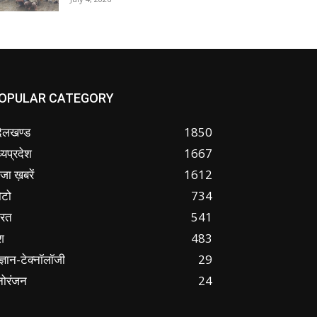
OPULAR CATEGORY
ंदेलखण्ड
1850
्यप्रदेश
1667
जा ख़बरें
1612
ोटो
734
ारत
541
श
483
ज्ञान-टेक्नॉलॉजी
29
नोरंजन
24