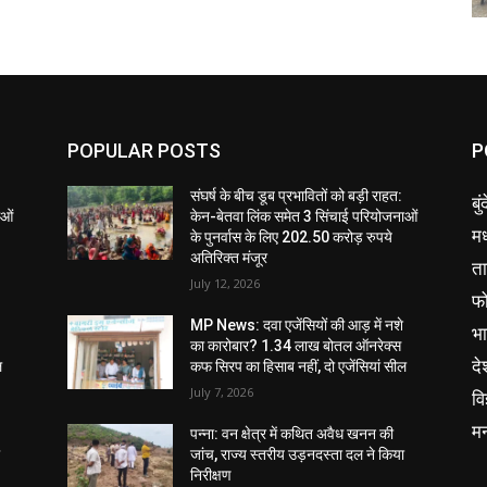
POPULAR POSTS
P
संघर्ष के बीच डूब प्रभावितों को बड़ी राहत:
बु
ाओं
केन-बेतवा लिंक समेत 3 सिंचाई परियोजनाओं
मध
के पुनर्वास के लिए 202.50 करोड़ रुपये
अतिरिक्त मंजूर
ता
July 12, 2026
फ
MP News: दवा एजेंसियों की आड़ में नशे
भ
का कारोबार? 1.34 लाख बोतल ऑनरेक्स
दे
ल
कफ सिरप का हिसाब नहीं, दो एजेंसियां सील
July 7, 2026
वि
म
पन्ना: वन क्षेत्र में कथित अवैध खनन की
ा
जांच, राज्य स्तरीय उड़नदस्ता दल ने किया
निरीक्षण