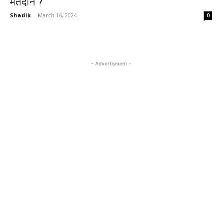
मतदान ?
Shadik
-
March 16, 2024
0
- Advertisment -