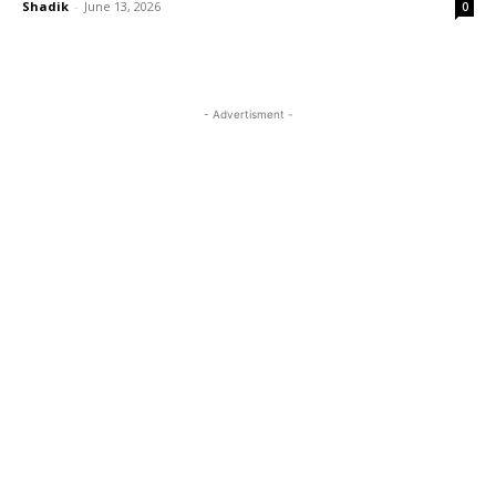
Shadik
-
June 13, 2026
0
- Advertisment -