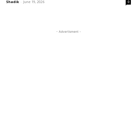
Shadik
-
June 19, 2026
0
- Advertisment -