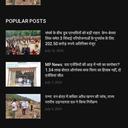
POPULAR POSTS
संघर्ष के बीच डूब प्रभावितों को बड़ी राहत: केन-बेतवा
लिंक समेत 3 सिंचाई परियोजनाओं के पुनर्वास के लिए
202.50 करोड़ रुपये अतिरिक्त मंजूर
July 12, 2026
MP News: दवा एजेंसियों की आड़ में नशे का कारोबार?
1.34 लाख बोतल ऑनरेक्स कफ सिरप का हिसाब नहीं, दो
एजेंसियां सील
July 7, 2026
पन्ना: वन क्षेत्र में कथित अवैध खनन की जांच, राज्य
स्तरीय उड़नदस्ता दल ने किया निरीक्षण
July 6, 2026