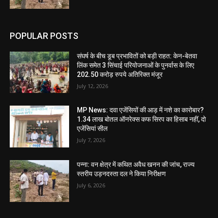
POPULAR POSTS
संघर्ष के बीच डूब प्रभावितों को बड़ी राहत: केन-बेतवा
लिंक समेत 3 सिंचाई परियोजनाओं के पुनर्वास के लिए
202.50 करोड़ रुपये अतिरिक्त मंजूर
July 12, 2026
MP News: दवा एजेंसियों की आड़ में नशे का कारोबार?
1.34 लाख बोतल ऑनरेक्स कफ सिरप का हिसाब नहीं, दो
एजेंसियां सील
July 7, 2026
पन्ना: वन क्षेत्र में कथित अवैध खनन की जांच, राज्य
स्तरीय उड़नदस्ता दल ने किया निरीक्षण
July 6, 2026