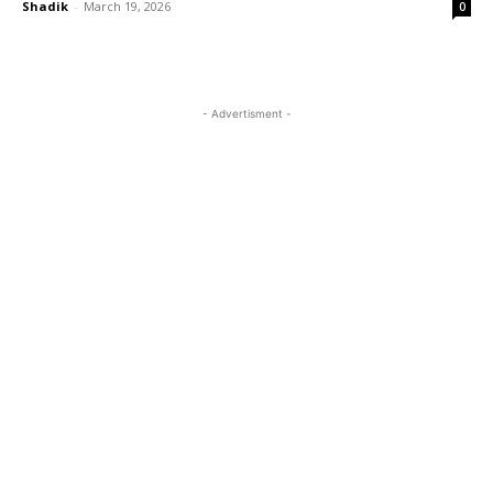
Shadik
-
March 19, 2026
0
- Advertisment -