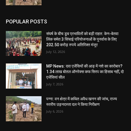
POPULAR POSTS
संघर्ष के बीच डूब प्रभावितों को बड़ी राहत: केन-बेतवा
लिंक समेत 3 सिंचाई परियोजनाओं के पुनर्वास के लिए
202.50 करोड़ रुपये अतिरिक्त मंजूर
July 12, 2026
MP News: दवा एजेंसियों की आड़ में नशे का कारोबार?
1.34 लाख बोतल ऑनरेक्स कफ सिरप का हिसाब नहीं, दो
एजेंसियां सील
July 7, 2026
पन्ना: वन क्षेत्र में कथित अवैध खनन की जांच, राज्य
स्तरीय उड़नदस्ता दल ने किया निरीक्षण
July 6, 2026