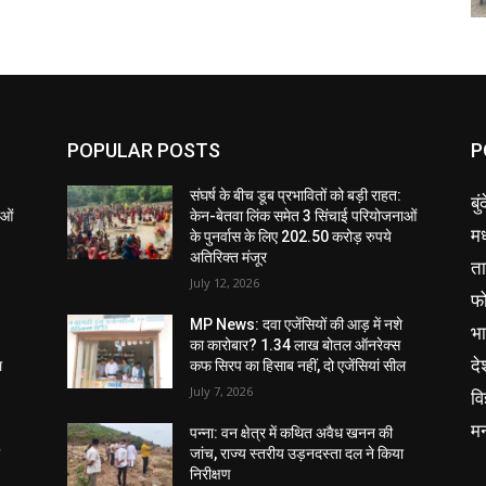
POPULAR POSTS
P
संघर्ष के बीच डूब प्रभावितों को बड़ी राहत:
बु
ाओं
केन-बेतवा लिंक समेत 3 सिंचाई परियोजनाओं
मध
के पुनर्वास के लिए 202.50 करोड़ रुपये
अतिरिक्त मंजूर
ता
July 12, 2026
फ
MP News: दवा एजेंसियों की आड़ में नशे
भ
का कारोबार? 1.34 लाख बोतल ऑनरेक्स
दे
ल
कफ सिरप का हिसाब नहीं, दो एजेंसियां सील
July 7, 2026
वि
म
पन्ना: वन क्षेत्र में कथित अवैध खनन की
ा
जांच, राज्य स्तरीय उड़नदस्ता दल ने किया
निरीक्षण