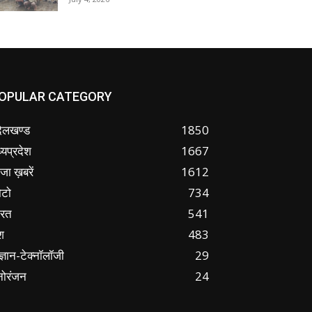
OPULAR CATEGORY
ंदेलखण्ड
1850
्यप्रदेश
1667
जा ख़बरें
1612
ोटो
734
ारत
541
श
483
ज्ञान-टेक्नॉलॉजी
29
नोरंजन
24