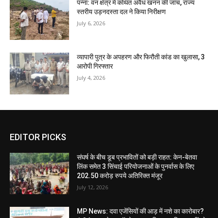
पन्ना: वन क्षेत्र में कथित अवैध खनन की जांच, राज्य
स्तरीय उड़नदस्ता दल ने किया निरीक्षण
July 6, 2026
व्यापारी पुत्र के अपहरण और फिरौती कांड का खुलासा, 3
आरोपी गिरफ्तार
July 4, 2026
EDITOR PICKS
संघर्ष के बीच डूब प्रभावितों को बड़ी राहत: केन-बेतवा
लिंक समेत 3 सिंचाई परियोजनाओं के पुनर्वास के लिए
202.50 करोड़ रुपये अतिरिक्त मंजूर
July 12, 2026
MP News: दवा एजेंसियों की आड़ में नशे का कारोबार?