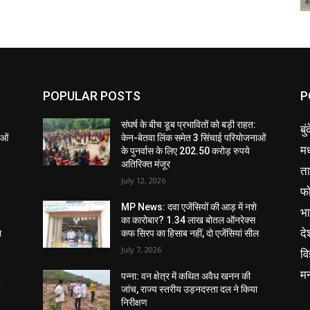
POPULAR POSTS
P
संघर्ष के बीच डूब प्रभावितों को बड़ी राहत:
बु
ाओं
केन-बेतवा लिंक समेत 3 सिंचाई परियोजनाओं
मध
के पुनर्वास के लिए 202.50 करोड़ रुपये
अतिरिक्त मंजूर
ता
July 12, 2026
फ
MP News: दवा एजेंसियों की आड़ में नशे
भ
का कारोबार? 1.34 लाख बोतल ऑनरेक्स
दे
ल
कफ सिरप का हिसाब नहीं, दो एजेंसियां सील
July 7, 2026
वि
म
पन्ना: वन क्षेत्र में कथित अवैध खनन की
ा
जांच, राज्य स्तरीय उड़नदस्ता दल ने किया
निरीक्षण