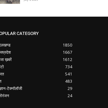
OPULAR CATEGORY
ंदेलखण्ड
1850
्यप्रदेश
1667
जा ख़बरें
1612
ोटो
734
ारत
541
श
483
ज्ञान-टेक्नॉलॉजी
29
नोरंजन
24