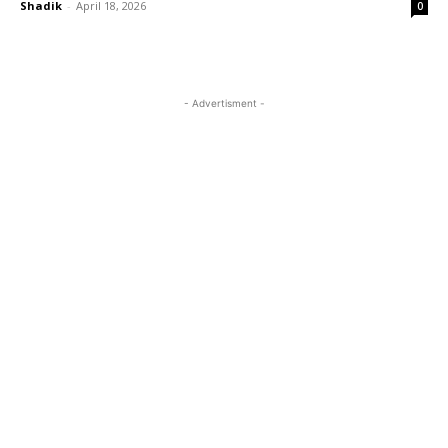
Shadik
-
April 18, 2026
0
- Advertisment -