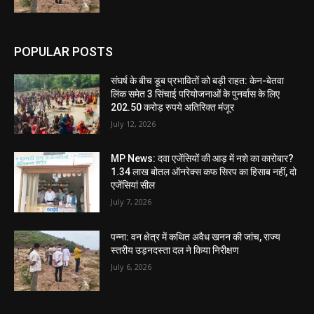
POPULAR POSTS
संघर्ष के बीच डूब प्रभावितों को बड़ी राहत: केन-बेतवा
लिंक समेत 3 सिंचाई परियोजनाओं के पुनर्वास के लिए
202.50 करोड़ रुपये अतिरिक्त मंजूर
July 12, 2026
MP News: दवा एजेंसियों की आड़ में नशे का कारोबार?
1.34 लाख बोतल ऑनरेक्स कफ सिरप का हिसाब नहीं, दो
एजेंसियां सील
July 7, 2026
पन्ना: वन क्षेत्र में कथित अवैध खनन की जांच, राज्य
स्तरीय उड़नदस्ता दल ने किया निरीक्षण
July 6, 2026