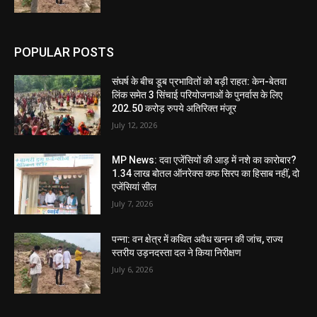
POPULAR POSTS
संघर्ष के बीच डूब प्रभावितों को बड़ी राहत: केन-बेतवा
लिंक समेत 3 सिंचाई परियोजनाओं के पुनर्वास के लिए
202.50 करोड़ रुपये अतिरिक्त मंजूर
July 12, 2026
MP News: दवा एजेंसियों की आड़ में नशे का कारोबार?
1.34 लाख बोतल ऑनरेक्स कफ सिरप का हिसाब नहीं, दो
एजेंसियां सील
July 7, 2026
पन्ना: वन क्षेत्र में कथित अवैध खनन की जांच, राज्य
स्तरीय उड़नदस्ता दल ने किया निरीक्षण
July 6, 2026