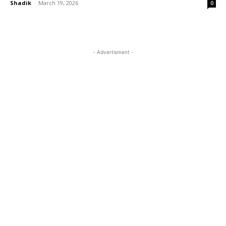
Shadik
-
March 19, 2026
0
- Advertisment -