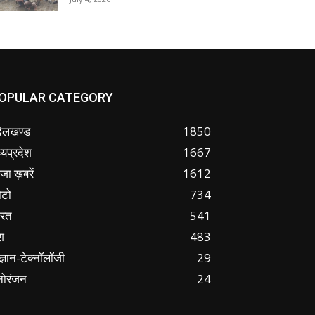
OPULAR CATEGORY
ंदेलखण्ड
1850
्यप्रदेश
1667
जा ख़बरें
1612
ोटो
734
ारत
541
श
483
ज्ञान-टेक्नॉलॉजी
29
नोरंजन
24