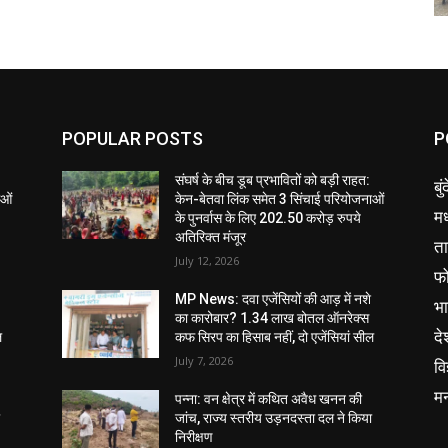
POPULAR POSTS
P
संघर्ष के बीच डूब प्रभावितों को बड़ी राहत:
बु
ाओं
केन-बेतवा लिंक समेत 3 सिंचाई परियोजनाओं
मध
के पुनर्वास के लिए 202.50 करोड़ रुपये
अतिरिक्त मंजूर
ता
July 12, 2026
फ
MP News: दवा एजेंसियों की आड़ में नशे
भ
का कारोबार? 1.34 लाख बोतल ऑनरेक्स
दे
ल
कफ सिरप का हिसाब नहीं, दो एजेंसियां सील
July 7, 2026
वि
म
पन्ना: वन क्षेत्र में कथित अवैध खनन की
ा
जांच, राज्य स्तरीय उड़नदस्ता दल ने किया
निरीक्षण