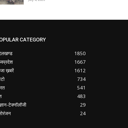
OPULAR CATEGORY
ंदेलखण्ड
1850
्यप्रदेश
1667
जा ख़बरें
1612
ोटो
734
ारत
541
श
483
ज्ञान-टेक्नॉलॉजी
29
नोरंजन
24