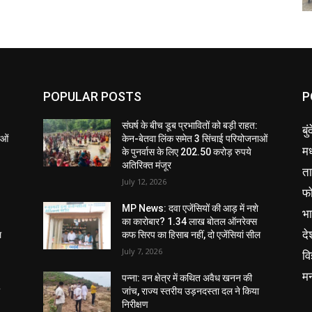
POPULAR POSTS
P
संघर्ष के बीच डूब प्रभावितों को बड़ी राहत:
बु
ाओं
केन-बेतवा लिंक समेत 3 सिंचाई परियोजनाओं
मध
के पुनर्वास के लिए 202.50 करोड़ रुपये
अतिरिक्त मंजूर
ता
July 12, 2026
फ
MP News: दवा एजेंसियों की आड़ में नशे
भ
का कारोबार? 1.34 लाख बोतल ऑनरेक्स
दे
ल
कफ सिरप का हिसाब नहीं, दो एजेंसियां सील
July 7, 2026
वि
म
पन्ना: वन क्षेत्र में कथित अवैध खनन की
ा
जांच, राज्य स्तरीय उड़नदस्ता दल ने किया
निरीक्षण