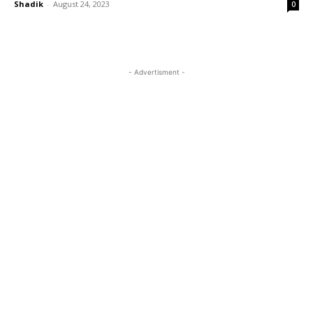
Shadik
-
August 24, 2023
0
- Advertisment -