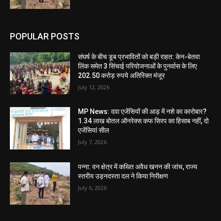
POPULAR POSTS
संघर्ष के बीच डूब प्रभावितों को बड़ी राहत: केन-बेतवा
लिंक समेत 3 सिंचाई परियोजनाओं के पुनर्वास के लिए
202.50 करोड़ रुपये अतिरिक्त मंजूर
July 12, 2026
MP News: दवा एजेंसियों की आड़ में नशे का कारोबार?
1.34 लाख बोतल ऑनरेक्स कफ सिरप का हिसाब नहीं, दो
एजेंसियां सील
July 7, 2026
पन्ना: वन क्षेत्र में कथित अवैध खनन की जांच, राज्य
स्तरीय उड़नदस्ता दल ने किया निरीक्षण
July 6, 2026