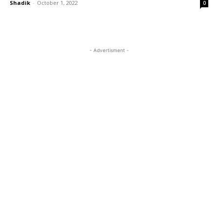
Shadik
-
October 1, 2022
0
- Advertisment -