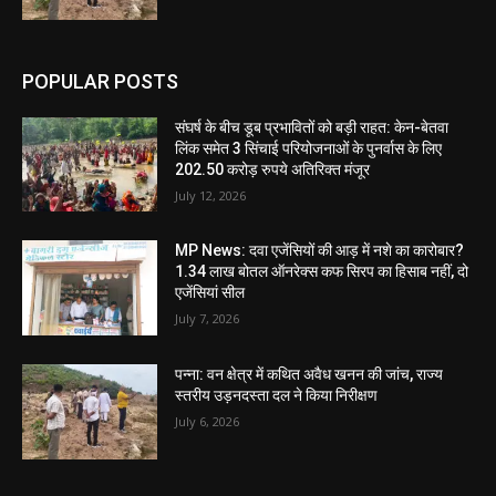
POPULAR POSTS
संघर्ष के बीच डूब प्रभावितों को बड़ी राहत: केन-बेतवा
लिंक समेत 3 सिंचाई परियोजनाओं के पुनर्वास के लिए
202.50 करोड़ रुपये अतिरिक्त मंजूर
July 12, 2026
MP News: दवा एजेंसियों की आड़ में नशे का कारोबार?
1.34 लाख बोतल ऑनरेक्स कफ सिरप का हिसाब नहीं, दो
एजेंसियां सील
July 7, 2026
पन्ना: वन क्षेत्र में कथित अवैध खनन की जांच, राज्य
स्तरीय उड़नदस्ता दल ने किया निरीक्षण
July 6, 2026