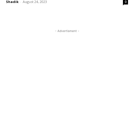
Shadik
-
August 24, 2023
0
- Advertisment -