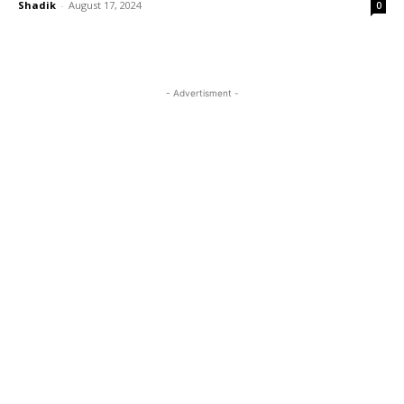
Shadik
-
August 17, 2024
0
- Advertisment -