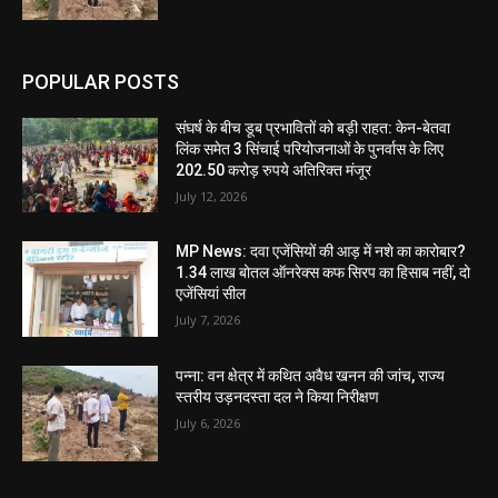
POPULAR POSTS
संघर्ष के बीच डूब प्रभावितों को बड़ी राहत: केन-बेतवा
लिंक समेत 3 सिंचाई परियोजनाओं के पुनर्वास के लिए
202.50 करोड़ रुपये अतिरिक्त मंजूर
July 12, 2026
MP News: दवा एजेंसियों की आड़ में नशे का कारोबार?
1.34 लाख बोतल ऑनरेक्स कफ सिरप का हिसाब नहीं, दो
एजेंसियां सील
July 7, 2026
पन्ना: वन क्षेत्र में कथित अवैध खनन की जांच, राज्य
स्तरीय उड़नदस्ता दल ने किया निरीक्षण
July 6, 2026