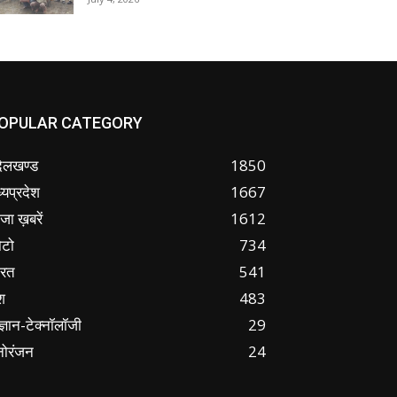
OPULAR CATEGORY
ंदेलखण्ड
1850
्यप्रदेश
1667
जा ख़बरें
1612
ोटो
734
ारत
541
श
483
ज्ञान-टेक्नॉलॉजी
29
नोरंजन
24