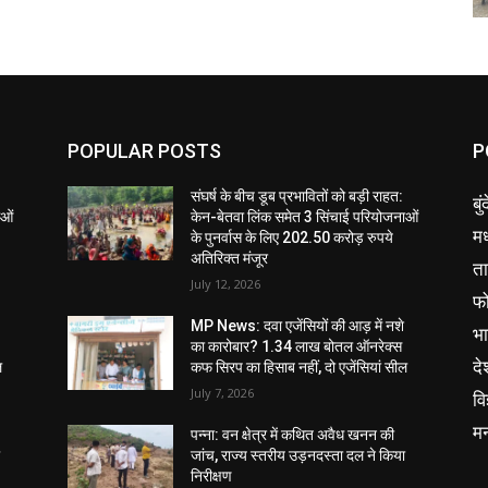
POPULAR POSTS
P
संघर्ष के बीच डूब प्रभावितों को बड़ी राहत:
बु
ाओं
केन-बेतवा लिंक समेत 3 सिंचाई परियोजनाओं
मध
के पुनर्वास के लिए 202.50 करोड़ रुपये
अतिरिक्त मंजूर
ता
July 12, 2026
फ
MP News: दवा एजेंसियों की आड़ में नशे
भ
का कारोबार? 1.34 लाख बोतल ऑनरेक्स
दे
ल
कफ सिरप का हिसाब नहीं, दो एजेंसियां सील
July 7, 2026
वि
म
पन्ना: वन क्षेत्र में कथित अवैध खनन की
ा
जांच, राज्य स्तरीय उड़नदस्ता दल ने किया
निरीक्षण