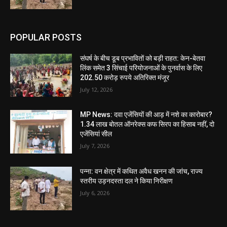
POPULAR POSTS
संघर्ष के बीच डूब प्रभावितों को बड़ी राहत: केन-बेतवा
लिंक समेत 3 सिंचाई परियोजनाओं के पुनर्वास के लिए
202.50 करोड़ रुपये अतिरिक्त मंजूर
July 12, 2026
MP News: दवा एजेंसियों की आड़ में नशे का कारोबार?
1.34 लाख बोतल ऑनरेक्स कफ सिरप का हिसाब नहीं, दो
एजेंसियां सील
July 7, 2026
पन्ना: वन क्षेत्र में कथित अवैध खनन की जांच, राज्य
स्तरीय उड़नदस्ता दल ने किया निरीक्षण
July 6, 2026