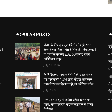
POPULAR POSTS
P
संघर्ष के बीच डूब प्रभावितों को बड़ी राहत:
बु
ाओं
केन-बेतवा लिंक समेत 3 सिंचाई परियोजनाओं
मध
के पुनर्वास के लिए 202.50 करोड़ रुपये
अतिरिक्त मंजूर
ता
July 12, 2026
फ
MP News: दवा एजेंसियों की आड़ में नशे
भ
का कारोबार? 1.34 लाख बोतल ऑनरेक्स
दे
ल
कफ सिरप का हिसाब नहीं, दो एजेंसियां सील
July 7, 2026
वि
म
पन्ना: वन क्षेत्र में कथित अवैध खनन की
ा
जांच, राज्य स्तरीय उड़नदस्ता दल ने किया
निरीक्षण