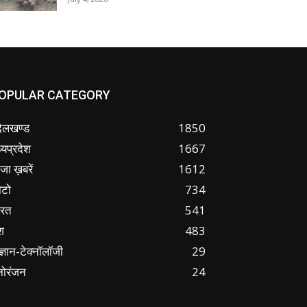
OPULAR CATEGORY
ंदेलखण्ड
1850
्यप्रदेश
1667
जा ख़बरें
1612
ोटो
734
ारत
541
श
483
ज्ञान-टेक्नॉलॉजी
29
नोरंजन
24