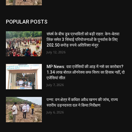
POPULAR POSTS
संघर्ष के बीच डूब प्रभावितों को बड़ी राहत: केन-बेतवा
लिंक समेत 3 सिंचाई परियोजनाओं के पुनर्वास के लिए
202.50 करोड़ रुपये अतिरिक्त मंजूर
July 12, 2026
MP News: दवा एजेंसियों की आड़ में नशे का कारोबार?
1.34 लाख बोतल ऑनरेक्स कफ सिरप का हिसाब नहीं, दो
एजेंसियां सील
July 7, 2026
पन्ना: वन क्षेत्र में कथित अवैध खनन की जांच, राज्य
स्तरीय उड़नदस्ता दल ने किया निरीक्षण
July 6, 2026