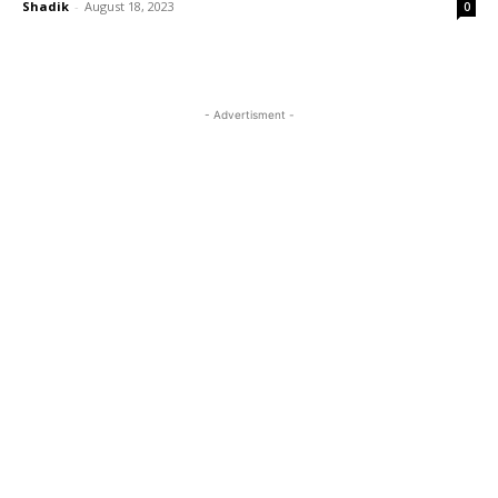
Shadik
-
August 18, 2023
0
- Advertisment -