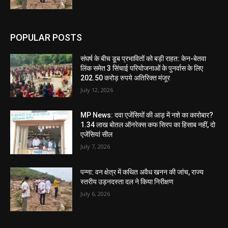
POPULAR POSTS
संघर्ष के बीच डूब प्रभावितों को बड़ी राहत: केन-बेतवा
लिंक समेत 3 सिंचाई परियोजनाओं के पुनर्वास के लिए
202.50 करोड़ रुपये अतिरिक्त मंजूर
July 12, 2026
MP News: दवा एजेंसियों की आड़ में नशे का कारोबार?
1.34 लाख बोतल ऑनरेक्स कफ सिरप का हिसाब नहीं, दो
एजेंसियां सील
July 7, 2026
पन्ना: वन क्षेत्र में कथित अवैध खनन की जांच, राज्य
स्तरीय उड़नदस्ता दल ने किया निरीक्षण
July 6, 2026