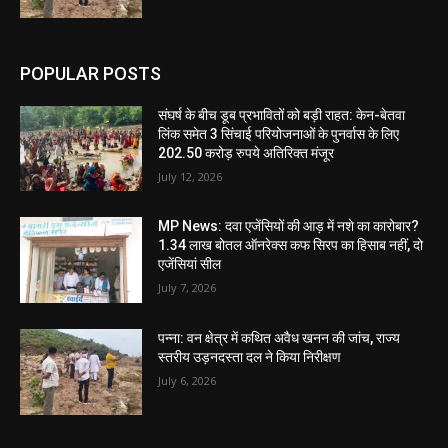
POPULAR POSTS
संघर्ष के बीच डूब प्रभावितों को बड़ी राहत: केन-बेतवा
लिंक समेत 3 सिंचाई परियोजनाओं के पुनर्वास के लिए
202.50 करोड़ रुपये अतिरिक्त मंजूर
July 12, 2026
MP News: दवा एजेंसियों की आड़ में नशे का कारोबार?
1.34 लाख बोतल ऑनरेक्स कफ सिरप का हिसाब नहीं, दो
एजेंसियां सील
July 7, 2026
पन्ना: वन क्षेत्र में कथित अवैध खनन की जांच, राज्य
स्तरीय उड़नदस्ता दल ने किया निरीक्षण
July 6, 2026