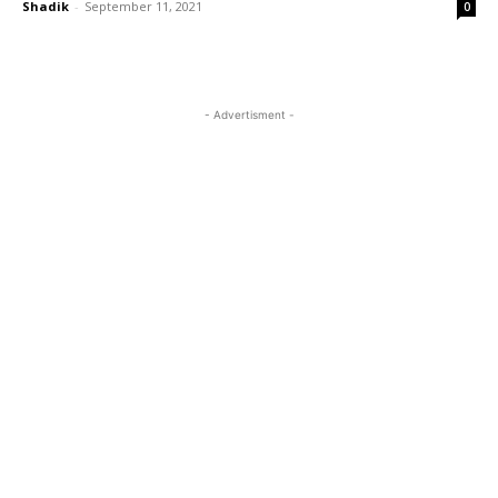
Shadik
-
September 11, 2021
0
- Advertisment -