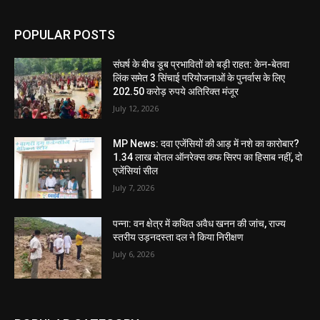
POPULAR POSTS
संघर्ष के बीच डूब प्रभावितों को बड़ी राहत: केन-बेतवा
लिंक समेत 3 सिंचाई परियोजनाओं के पुनर्वास के लिए
202.50 करोड़ रुपये अतिरिक्त मंजूर
July 12, 2026
MP News: दवा एजेंसियों की आड़ में नशे का कारोबार?
1.34 लाख बोतल ऑनरेक्स कफ सिरप का हिसाब नहीं, दो
एजेंसियां सील
July 7, 2026
पन्ना: वन क्षेत्र में कथित अवैध खनन की जांच, राज्य
स्तरीय उड़नदस्ता दल ने किया निरीक्षण
July 6, 2026