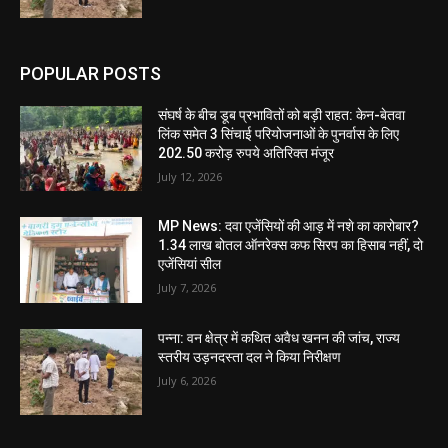
POPULAR POSTS
संघर्ष के बीच डूब प्रभावितों को बड़ी राहत: केन-बेतवा
लिंक समेत 3 सिंचाई परियोजनाओं के पुनर्वास के लिए
202.50 करोड़ रुपये अतिरिक्त मंजूर
July 12, 2026
MP News: दवा एजेंसियों की आड़ में नशे का कारोबार?
1.34 लाख बोतल ऑनरेक्स कफ सिरप का हिसाब नहीं, दो
एजेंसियां सील
July 7, 2026
पन्ना: वन क्षेत्र में कथित अवैध खनन की जांच, राज्य
स्तरीय उड़नदस्ता दल ने किया निरीक्षण
July 6, 2026