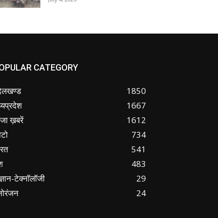
OPULAR CATEGORY
ंदेलखण्ड
1850
्यप्रदेश
1667
जा ख़बरें
1612
ोटो
734
ारत
541
श
483
ज्ञान-टेक्नॉलॉजी
29
नोरंजन
24