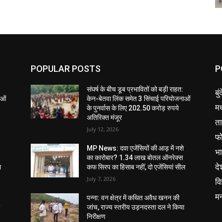
POPULAR POSTS
P
संघर्ष के बीच डूब प्रभावितों को बड़ी राहत:
बु
ाओं
केन-बेतवा लिंक समेत 3 सिंचाई परियोजनाओं
मध
के पुनर्वास के लिए 202.50 करोड़ रुपये
अतिरिक्त मंजूर
ता
July 12, 2026
फ
MP News: दवा एजेंसियों की आड़ में नशे
भ
का कारोबार? 1.34 लाख बोतल ऑनरेक्स
दे
ल
कफ सिरप का हिसाब नहीं, दो एजेंसियां सील
July 7, 2026
वि
म
पन्ना: वन क्षेत्र में कथित अवैध खनन की
ा
जांच, राज्य स्तरीय उड़नदस्ता दल ने किया
निरीक्षण