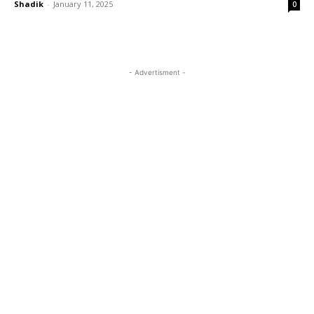
Shadik
-
January 11, 2025
0
- Advertisment -