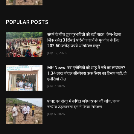
POPULAR POSTS
संघर्ष के बीच डूब प्रभावितों को बड़ी राहत: केन-बेतवा
लिंक समेत 3 सिंचाई परियोजनाओं के पुनर्वास के लिए
202.50 करोड़ रुपये अतिरिक्त मंजूर
July 12, 2026
MP News: दवा एजेंसियों की आड़ में नशे का कारोबार?
1.34 लाख बोतल ऑनरेक्स कफ सिरप का हिसाब नहीं, दो
एजेंसियां सील
July 7, 2026
पन्ना: वन क्षेत्र में कथित अवैध खनन की जांच, राज्य
स्तरीय उड़नदस्ता दल ने किया निरीक्षण
July 6, 2026