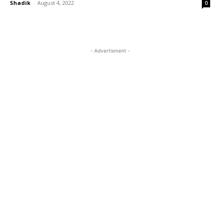
Shadik
-
August 4, 2022
0
- Advertisment -