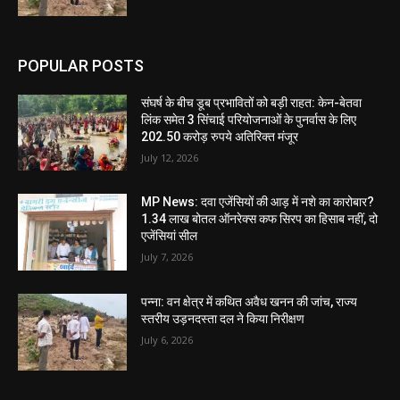
POPULAR POSTS
संघर्ष के बीच डूब प्रभावितों को बड़ी राहत: केन-बेतवा
लिंक समेत 3 सिंचाई परियोजनाओं के पुनर्वास के लिए
202.50 करोड़ रुपये अतिरिक्त मंजूर
July 12, 2026
MP News: दवा एजेंसियों की आड़ में नशे का कारोबार?
1.34 लाख बोतल ऑनरेक्स कफ सिरप का हिसाब नहीं, दो
एजेंसियां सील
July 7, 2026
पन्ना: वन क्षेत्र में कथित अवैध खनन की जांच, राज्य
स्तरीय उड़नदस्ता दल ने किया निरीक्षण
July 6, 2026