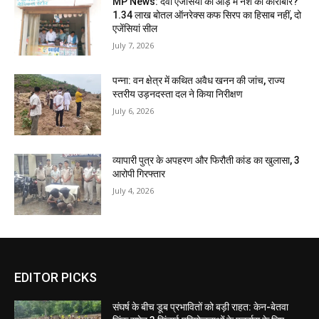
MP News: दवा एजेंसियों की आड़ में नशे का कारोबार?
1.34 लाख बोतल ऑनरेक्स कफ सिरप का हिसाब नहीं, दो
एजेंसियां सील
July 7, 2026
पन्ना: वन क्षेत्र में कथित अवैध खनन की जांच, राज्य
स्तरीय उड़नदस्ता दल ने किया निरीक्षण
July 6, 2026
व्यापारी पुत्र के अपहरण और फिरौती कांड का खुलासा, 3
आरोपी गिरफ्तार
July 4, 2026
EDITOR PICKS
संघर्ष के बीच डूब प्रभावितों को बड़ी राहत: केन-बेतवा