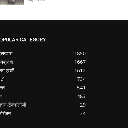
OPULAR CATEGORY
ंदेलखण्ड
1850
्यप्रदेश
1667
जा ख़बरें
1612
ोटो
734
ारत
541
श
483
ज्ञान-टेक्नॉलॉजी
29
नोरंजन
24