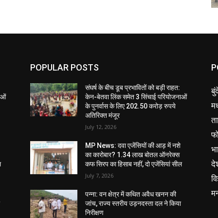
POPULAR POSTS
P
संघर्ष के बीच डूब प्रभावितों को बड़ी राहत:
बु
ाओं
केन-बेतवा लिंक समेत 3 सिंचाई परियोजनाओं
मध
के पुनर्वास के लिए 202.50 करोड़ रुपये
अतिरिक्त मंजूर
ता
July 12, 2026
फ
MP News: दवा एजेंसियों की आड़ में नशे
भ
का कारोबार? 1.34 लाख बोतल ऑनरेक्स
दे
ल
कफ सिरप का हिसाब नहीं, दो एजेंसियां सील
July 7, 2026
वि
म
पन्ना: वन क्षेत्र में कथित अवैध खनन की
ा
जांच, राज्य स्तरीय उड़नदस्ता दल ने किया
निरीक्षण