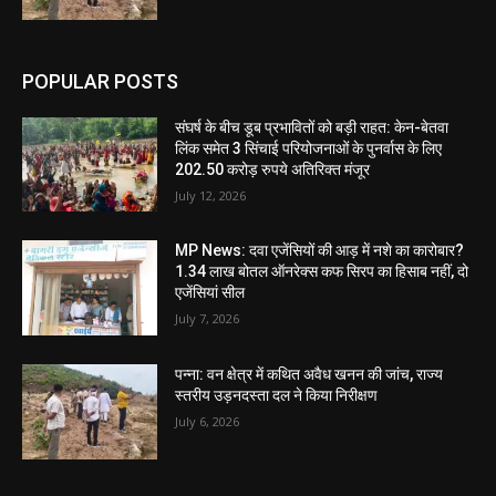
POPULAR POSTS
संघर्ष के बीच डूब प्रभावितों को बड़ी राहत: केन-बेतवा
लिंक समेत 3 सिंचाई परियोजनाओं के पुनर्वास के लिए
202.50 करोड़ रुपये अतिरिक्त मंजूर
July 12, 2026
MP News: दवा एजेंसियों की आड़ में नशे का कारोबार?
1.34 लाख बोतल ऑनरेक्स कफ सिरप का हिसाब नहीं, दो
एजेंसियां सील
July 7, 2026
पन्ना: वन क्षेत्र में कथित अवैध खनन की जांच, राज्य
स्तरीय उड़नदस्ता दल ने किया निरीक्षण
July 6, 2026