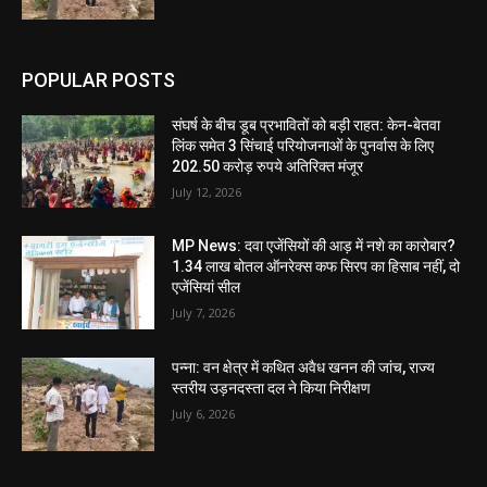
POPULAR POSTS
संघर्ष के बीच डूब प्रभावितों को बड़ी राहत: केन-बेतवा
लिंक समेत 3 सिंचाई परियोजनाओं के पुनर्वास के लिए
202.50 करोड़ रुपये अतिरिक्त मंजूर
July 12, 2026
MP News: दवा एजेंसियों की आड़ में नशे का कारोबार?
1.34 लाख बोतल ऑनरेक्स कफ सिरप का हिसाब नहीं, दो
एजेंसियां सील
July 7, 2026
पन्ना: वन क्षेत्र में कथित अवैध खनन की जांच, राज्य
स्तरीय उड़नदस्ता दल ने किया निरीक्षण
July 6, 2026