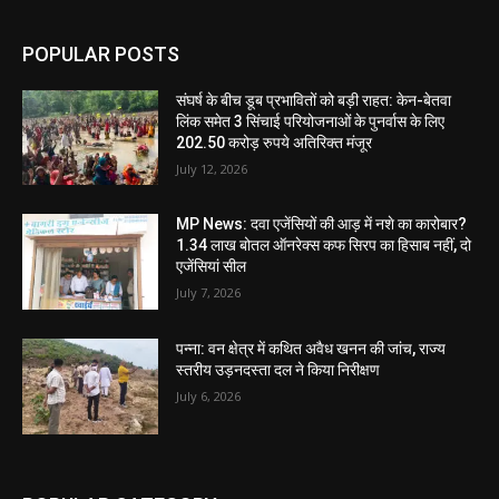
POPULAR POSTS
संघर्ष के बीच डूब प्रभावितों को बड़ी राहत: केन-बेतवा
लिंक समेत 3 सिंचाई परियोजनाओं के पुनर्वास के लिए
202.50 करोड़ रुपये अतिरिक्त मंजूर
July 12, 2026
MP News: दवा एजेंसियों की आड़ में नशे का कारोबार?
1.34 लाख बोतल ऑनरेक्स कफ सिरप का हिसाब नहीं, दो
एजेंसियां सील
July 7, 2026
पन्ना: वन क्षेत्र में कथित अवैध खनन की जांच, राज्य
स्तरीय उड़नदस्ता दल ने किया निरीक्षण
July 6, 2026