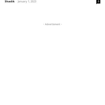
Shadik
-
January 1, 2023
0
- Advertisment -