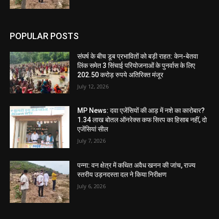
POPULAR POSTS
संघर्ष के बीच डूब प्रभावितों को बड़ी राहत: केन-बेतवा
लिंक समेत 3 सिंचाई परियोजनाओं के पुनर्वास के लिए
202.50 करोड़ रुपये अतिरिक्त मंजूर
July 12, 2026
MP News: दवा एजेंसियों की आड़ में नशे का कारोबार?
1.34 लाख बोतल ऑनरेक्स कफ सिरप का हिसाब नहीं, दो
एजेंसियां सील
July 7, 2026
पन्ना: वन क्षेत्र में कथित अवैध खनन की जांच, राज्य
स्तरीय उड़नदस्ता दल ने किया निरीक्षण
July 6, 2026