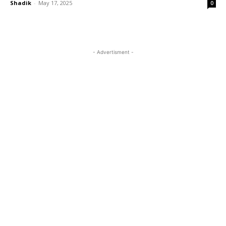
Shadik
-
May 17, 2025
0
- Advertisment -