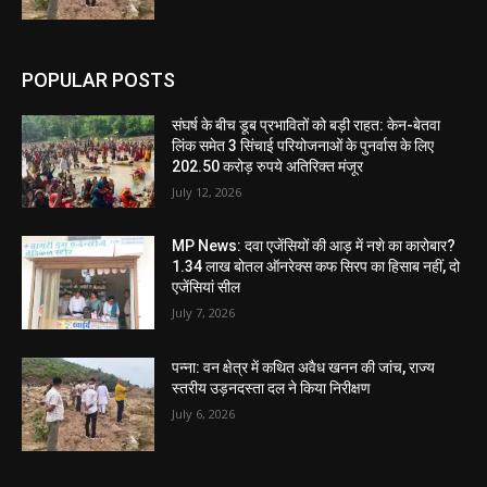
POPULAR POSTS
संघर्ष के बीच डूब प्रभावितों को बड़ी राहत: केन-बेतवा
लिंक समेत 3 सिंचाई परियोजनाओं के पुनर्वास के लिए
202.50 करोड़ रुपये अतिरिक्त मंजूर
July 12, 2026
MP News: दवा एजेंसियों की आड़ में नशे का कारोबार?
1.34 लाख बोतल ऑनरेक्स कफ सिरप का हिसाब नहीं, दो
एजेंसियां सील
July 7, 2026
पन्ना: वन क्षेत्र में कथित अवैध खनन की जांच, राज्य
स्तरीय उड़नदस्ता दल ने किया निरीक्षण
July 6, 2026