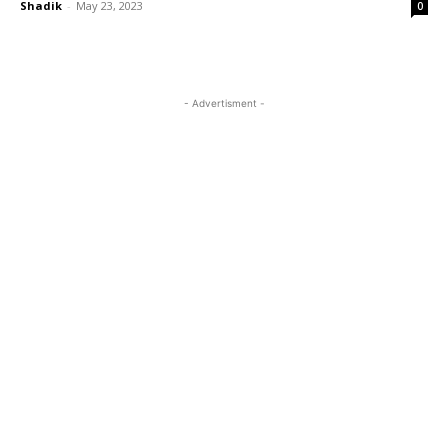
Shadik
-
May 23, 2023
0
- Advertisment -