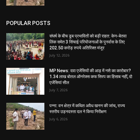
POPULAR POSTS
संघर्ष के बीच डूब प्रभावितों को बड़ी राहत: केन-बेतवा
लिंक समेत 3 सिंचाई परियोजनाओं के पुनर्वास के लिए
202.50 करोड़ रुपये अतिरिक्त मंजूर
July 12, 2026
MP News: दवा एजेंसियों की आड़ में नशे का कारोबार?
1.34 लाख बोतल ऑनरेक्स कफ सिरप का हिसाब नहीं, दो
एजेंसियां सील
July 7, 2026
पन्ना: वन क्षेत्र में कथित अवैध खनन की जांच, राज्य
स्तरीय उड़नदस्ता दल ने किया निरीक्षण
July 6, 2026