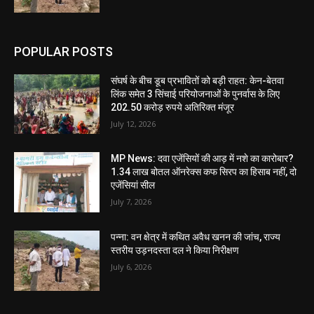
POPULAR POSTS
संघर्ष के बीच डूब प्रभावितों को बड़ी राहत: केन-बेतवा
लिंक समेत 3 सिंचाई परियोजनाओं के पुनर्वास के लिए
202.50 करोड़ रुपये अतिरिक्त मंजूर
July 12, 2026
MP News: दवा एजेंसियों की आड़ में नशे का कारोबार?
1.34 लाख बोतल ऑनरेक्स कफ सिरप का हिसाब नहीं, दो
एजेंसियां सील
July 7, 2026
पन्ना: वन क्षेत्र में कथित अवैध खनन की जांच, राज्य
स्तरीय उड़नदस्ता दल ने किया निरीक्षण
July 6, 2026