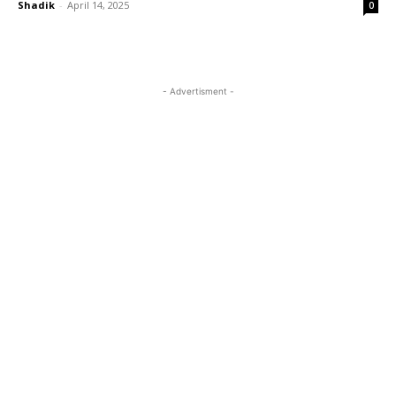
Shadik
-
April 14, 2025
0
- Advertisment -