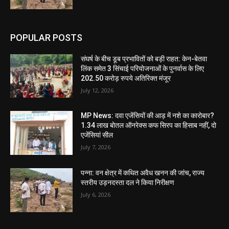
POPULAR POSTS
संघर्ष के बीच डूब प्रभावितों को बड़ी राहत: केन-बेतवा
लिंक समेत 3 सिंचाई परियोजनाओं के पुनर्वास के लिए
202.50 करोड़ रुपये अतिरिक्त मंजूर
July 12, 2026
MP News: दवा एजेंसियों की आड़ में नशे का कारोबार?
1.34 लाख बोतल ऑनरेक्स कफ सिरप का हिसाब नहीं, दो
एजेंसियां सील
July 7, 2026
पन्ना: वन क्षेत्र में कथित अवैध खनन की जांच, राज्य
स्तरीय उड़नदस्ता दल ने किया निरीक्षण
July 6, 2026