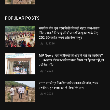
POPULAR POSTS
संघर्ष के बीच डूब प्रभावितों को बड़ी राहत: केन-बेतवा
लिंक समेत 3 सिंचाई परियोजनाओं के पुनर्वास के लिए
202.50 करोड़ रुपये अतिरिक्त मंजूर
July 12, 2026
MP News: दवा एजेंसियों की आड़ में नशे का कारोबार?
1.34 लाख बोतल ऑनरेक्स कफ सिरप का हिसाब नहीं, दो
एजेंसियां सील
July 7, 2026
पन्ना: वन क्षेत्र में कथित अवैध खनन की जांच, राज्य
स्तरीय उड़नदस्ता दल ने किया निरीक्षण
July 6, 2026